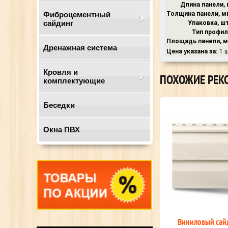
Длина панели, 
Фиброцементный
Толщина панели, м
сайдинг
Упаковка, шт
Тип профил
Площадь панели, м
Дренажная система
Цена указана за:
1 
Кровля и
ПОХОЖИЕ РЕК
комплектующие
Беседки
Окна ПВХ
 Альта
Виниловый сайдинг Альта
Виниловый са