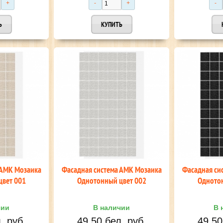
САЙДИНГ BERGART
МЕТАЛЛОЧЕРЕПИЦА МОНТЕРРЕЙ
от 20.10 бел. руб.
от 19.50 бел. руб.
 АМК Мозаика
Фасадная система АМК Мозаика
Фасадная си
цвет 001
Однотонный цвет 002
Однотон
чии
В наличии
В 
. руб.
49,50 бел. руб.
49,50