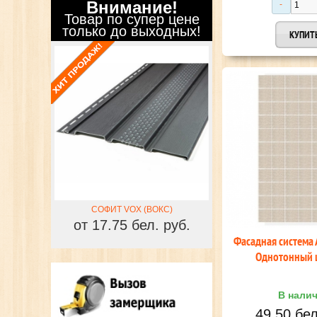
Внимание!
Товар по супер цене
только до выходных!
СОФИТ VOX (ВОКС)
СОФИТ VOX (ВОКС)
от 17.75 бел. руб.
от 17.75 бел. руб.
Фасадная система
Однотонный 
В нали
49,50 бел