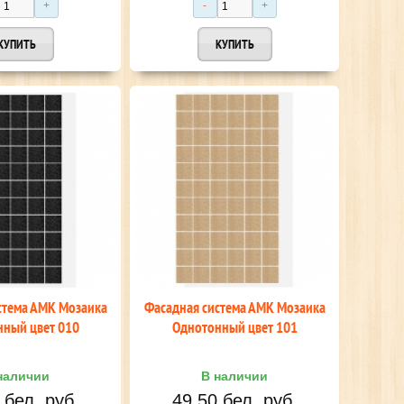
ФАСАДНАЯ СИСТЕМА АМК КИРПИЧ
МЕТАЛЛОЧЕРЕПИЦА GRAND LINE
CLASSIC 0,45 DRAP
от 42.90 бел. руб.
от 29.15 бел. руб.
стема АМК Мозаика
Фасадная система АМК Мозаика
ный цвет 010
Однотонный цвет 101
наличии
В наличии
 бел. руб.
49,50 бел. руб.