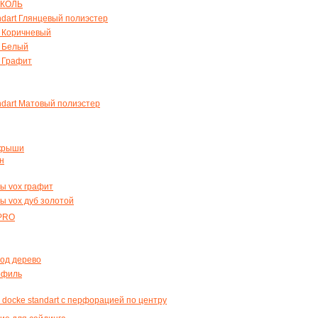
КОЛЬ
andart Глянцевый полиэстер
 Коричневый
x Белый
 Графит
andart Матовый полиэстер
крыши
н
ы vox графит
 vox дуб золотой
PRO
од дерево
офиль
docke standart с перфорацией по центру