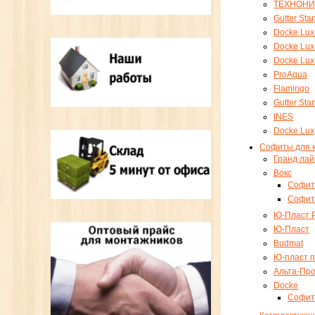
ТЕХНОНИ
Gutter St
Docke Lux
Docke Lu
Docke Lux
ProAqua
Flamingo
Gutter St
INES
Docke Lux
Cофиты для 
Гранд лай
Вокс
Cофит
Cофиты
Ю-Пласт 
Ю-Пласт
Budmat
Ю-пласт п
Альта-Пр
Docke
Cофит 