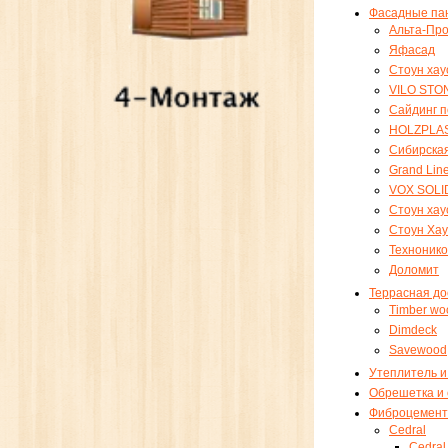
Фасадные па
Альта-Пр
Яфасад
Стоун хау
VILO STO
Сайдинг 
HOLZPLA
Сибирска
Grand Lin
VOX SOLI
Стоун хау
Стоун Хау
Технонико
Доломит
Террасная до
Timber wo
Dimdeck
Savewood
Утеплитель и
Обрешетка и
Фиброцемент
Cedral
Cedral