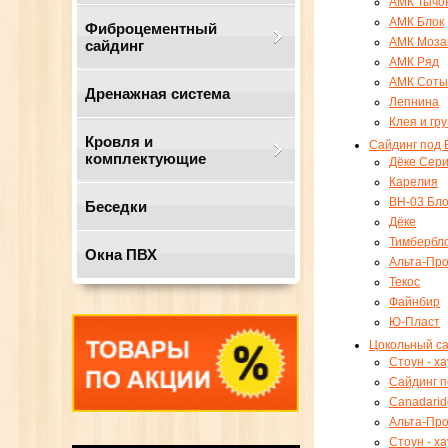
АМК Тычо
АМК Блок
Фиброцементный
АМК Моза
сайдинг
АМК Ряд
АМК Соты
Дренажная система
Лепнина
Клея и гр
Кровля и
Сайдинг под Б
комплектующие
Дёке Сер
Карелия
ВН-03 Бло
Беседки
Дёке
Тимбербл
Окна ПВХ
Альта-Пр
Текос
Файнбир
Ю-Пласт
Цокольный с
Стоун - ха
Сайдинг 
Canadarid
Альта-Пр
Стоун - х