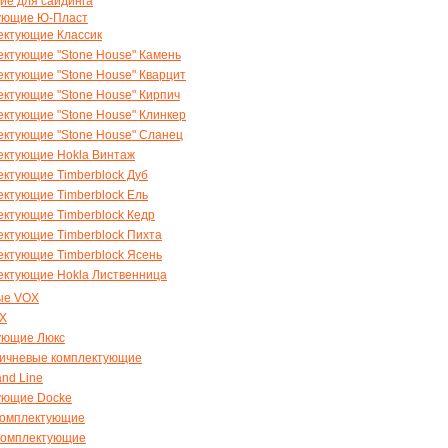
ие для сайдинга
ующие Ю-Пласт
ектующие Классик
ктующие "Stone House" Камень
ктующие "Stone House" Кварцит
ктующие "Stone House" Кирпич
ктующие "Stone House" Клинкер
ектующие "Stone House" Сланец
ектующие Hokla Винтаж
ктующие Timberblock Дуб
ктующие Timberblock Ель
ктующие Timberblock Кедр
ктующие Timberblock Пихта
ктующие Timberblock Ясень
ектующие Hokla Лиственница
ые VOX
X
ующие Люкс
ричневые комплектующие
nd Line
ующие Docke
комплектующие
комплектующие