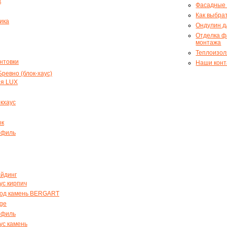
к
Фасадные 
Как выбра
ика
Ондулин д
Отделка ф
монтажа
Теплоизол
унтовки
Наши конт
ревно (блок-хаус)
ия LUX
кхаус
ок
офиль
айдинг
ус кирпич
под камень BERGART
ge
офиль
аус камень