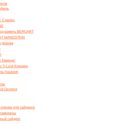
нели
офиль
с Сланец
NE
под камень BERGART
ST WANDSTEIN
я дранка
e
D
с Кварцит
с S-Lock Клинкер
ль Hauberk
ска
od Decking
 пленки для сайдинга
 саморезы
ный сайдинг