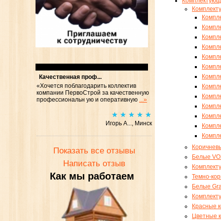
Комплектующ
Комплект
Компл
Компле
Компле
Компле
Компле
Компл
Отзывы
Компл
Качественная проф...
«Хочется поблагодарить коллектив
Компле
компании ПервоСтрой за качественную
Компле
профессиональн ую и оперативную
...»
Компле
Компле
Игорь А..., Минск
Компле
Компл
Коричнев
Показать все отзывы
Белые VO
Написать отзыв
Комплект
Как мы работаем
Темно-ко
Белые Gra
Комплект
Красные 
Цветные 