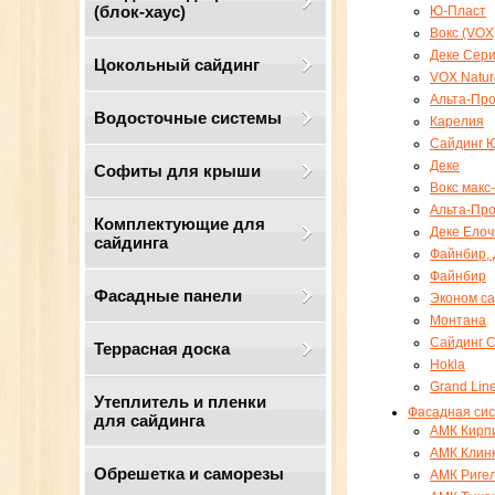
(блок-хаус)
Ю-Пласт
Вокс (VOX
Деке Сер
Цокольный сайдинг
VOX Natur
Альта-Пр
Водосточные системы
Карелия
Cайдинг Ю
Деке
Cофиты для крыши
Вокс макс
Альта-Пр
Комплектующие для
Деке Елоч
сайдинга
Файнбир,
Файнбир
Фасадные панели
Эконом са
Монтана
Сайдинг 
Террасная доска
Hokla
Grand Lin
Утеплитель и пленки
Фасадная си
для сайдинга
АМК Кирп
АМК Клин
Обрешетка и саморезы
АМК Риге