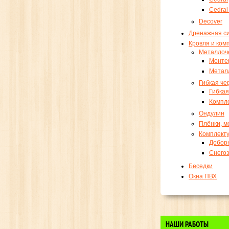
Cedral
Decover
Дренажная с
Кровля и ко
Металлоч
Монте
Метал
Гибкая че
Гибкая
Компле
Ондулин
Плёнки, м
Комплект
Добор
Снего
Беседки
Окна ПВХ
НАШИ РАБОТЫ