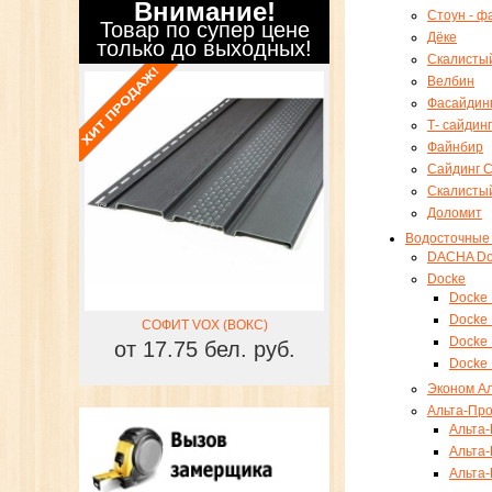
Внимание!
Стоун - ф
Товар по супер цене
Дёке
только до выходных!
Скалисты
Велбин
Фасайдин
Т- сайдин
Файнбир
Сайдинг 
Скалисты
Доломит
Водосточные
DACHA Do
Docke
Docke
Docke
КС)
СОФИТ VOX (ВОКС)
СОФИТ VOX (В
Docke
 руб.
от 17.75 бел. руб.
от 17.75 бел
Docke
Эконом А
Альта-Пр
Альта
Альта
Альта