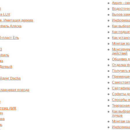
Акция - ок
)
Водосточн
ия LUX
Вызов за
e, Имитация дерева
Информаци
офиль Аляска
Как выбра
Как подши
-пласт Ель
Как устан
Монтаж во
-3
Монтируем
действий
офиль
Обшивка д
ка
Отделка ф
 Дачный
Получить 
Преимущес
йдинг Dacha
Самостоят
Сертифика
Сланцевая порода
Софиты дл
Способы о
e
Террасная
стема АМК
Как выбра
ич
лучше
кер
Монтаж са
ль
Информаци