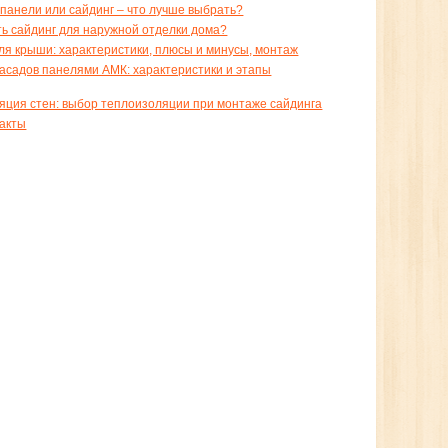
панели или сайдинг – что лучше выбрать?
ть сайдинг для наружной отделки дома?
ля крыши: характеристики, плюсы и минусы, монтаж
асадов панелями АМК: характеристики и этапы
яция стен: выбор теплоизоляции при монтаже сайдинга
акты