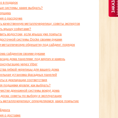
но в подарок
ые системы: какие выбрать?
мерщика
я о рассрочке
ть качественную металлочерепицу: советы экспертов
ть крышу софитами?
овить водостоки, если крыша уже покрыта
досточной системы Docke своими руками
 металлическую обрешетку под сайдинг: порядок
ома сайдингом своими руками
асада дома панелями: под кирпич и камень
консультацию через Viber
тва гибкой черепицы для вашего дома
ельная установка фасадных панелей
ты и декларации соответствия
я подшивки кровли: как выбрать?
чистки дренажной системы вокруг дома
 доска: советы по выбору и эксплуатации
ть металлочерепицу: определяемся, какое покрытие
йдинга
я о доставке