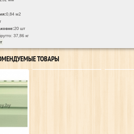
ия:
0,84 м2
кг
аковке:
20 шт
брутто: 37,86 кг
шт
ОМЕНДУЕМЫЕ ТОВАРЫ
Сайдинг аляска зелёный
Сайд
9,45 БЕЛ. РУБ.
9,