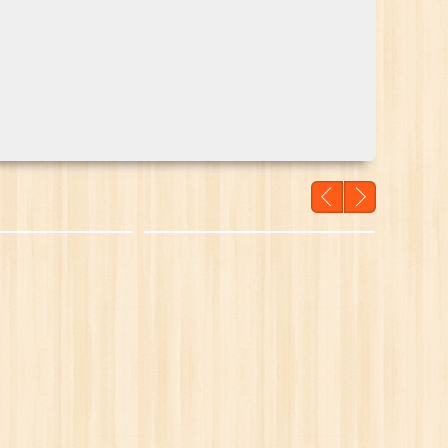
инг аляска зелёный
Сайдинг аляска зелёный
45 БЕЛ. РУБ.
9,45 БЕЛ. РУБ.