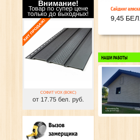
Внимание!
Товар по супер цене
только до выходных!
НАШИ РАБОТЫ
КС)
СОФИТ VOX (ВОКС)
СОФИТ VOX (В
 руб.
от 17.75 бел. руб.
от 17.75 бел