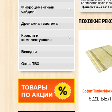
Количество в упаковке
Фиброцементный
Цена указана за:
1 ш
сайдинг
ПОХОЖИЕ РЕК
Дренажная система
Кровля и
комплектующие
Беседки
Окна ПВХ
lock дуб
Софит Timberblock дуб
Кирпи
 перфораций
натуральный без перфораций
. РУБ.
6,21 БЕЛ. РУБ.
28,30