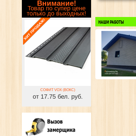
Внимание!
Товар по супер цене
только до выходных!
НАШИ РАБОТЫ
КС)
СОФИТ VOX (ВОКС)
СОФИТ VOX (В
 руб.
от 17.75 бел. руб.
от 17.75 бел