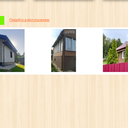
Перейти в фотогалерею
ОКС)
САЙДИНГ BERGART
МЕТАЛЛОЧЕРЕПИЦА
. руб.
от 20.10 бел. руб.
от 19.50 бе