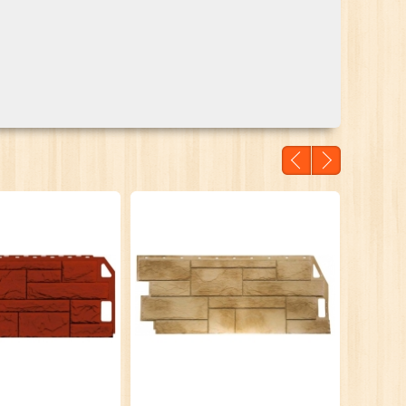
нь дикий жемчужный
Камень природный кварцевый
,50 БЕЛ. РУБ.
37,00 БЕЛ. РУБ.