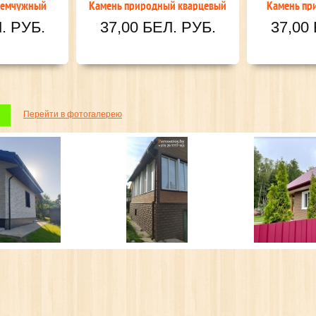
родный песочный
Камень природный серо-
коричневый
БЕЛ. РУБ.
37,00 БЕЛ. РУБ.
Перейти в фотогалерею
ОКС)
САЙДИНГ BERGART
МЕТАЛЛОЧЕРЕПИЦА
. руб.
от 20.10 бел. руб.
от 19.50 бе