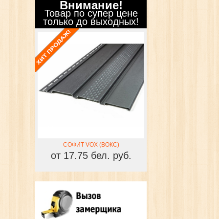
Внимание!
Товар по супер цене
только до выходных!
КС)
СОФИТ VOX (ВОКС)
СОФИТ VOX (В
 руб.
от 17.75 бел. руб.
от 17.75 бел